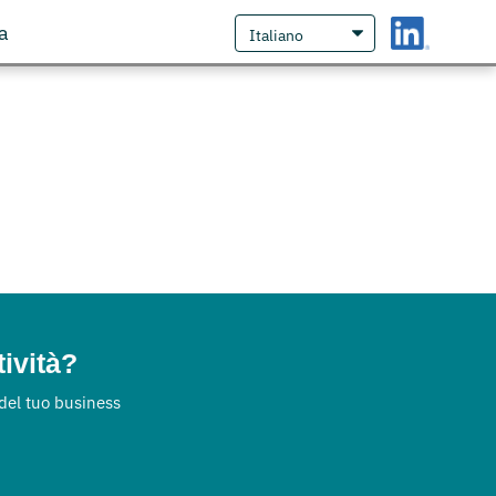
a
tività?
 del tuo business