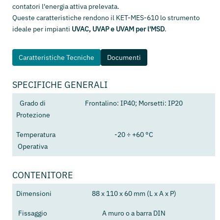
contatori l'energia attiva prelevata.
Queste caratteristiche rendono il KET-MES-610 lo strumento
ideale per impianti
UVAC, UVAP e UVAM per l'MSD
.
Caratteristiche Tecniche
Documenti
SPECIFICHE GENERALI
Grado di
Frontalino: IP40; Morsetti: IP20
Protezione
Temperatura
-20 ÷ +60 °C
Operativa
CONTENITORE
Dimensioni
88 x 110 x 60 mm (L x A x P)
Fissaggio
A muro o a barra DIN