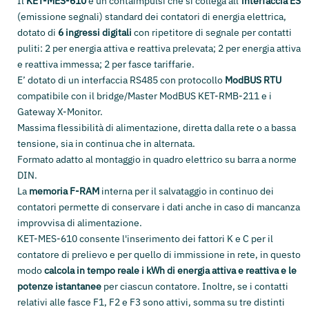
Il
KET-MES-610
è un contaimpulsi che si collega all’
interfaccia ES
(emissione segnali) standard dei contatori di energia elettrica,
dotato di
6 ingressi digitali
con ripetitore di segnale per contatti
puliti: 2 per energia attiva e reattiva prelevata; 2 per energia attiva
e reattiva immessa; 2 per fasce tariffarie.
E’ dotato di un interfaccia RS485 con protocollo
ModBUS RTU
compatibile con il bridge/Master ModBUS KET-RMB-211 e i
Gateway X-Monitor.
Massima flessibilità di alimentazione, diretta dalla rete o a bassa
tensione, sia in continua che in alternata.
Formato adatto al montaggio in quadro elettrico su barra a norme
DIN.
La
memoria F-RAM
interna per il salvataggio in continuo dei
contatori permette di conservare i dati anche in caso di mancanza
improvvisa di alimentazione.
KET-MES-610 consente l'inserimento dei fattori K e C per il
contatore di prelievo e per quello di immissione in rete, in questo
modo
calcola in tempo reale i kWh di energia attiva e reattiva e le
potenze istantanee
per ciascun contatore. Inoltre, se i contatti
relativi alle fasce F1, F2 e F3 sono attivi, somma su tre distinti