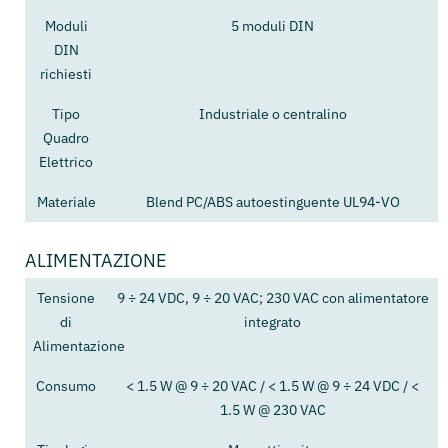
Moduli
5 moduli DIN
DIN
richiesti
Tipo
Industriale o centralino
Quadro
Elettrico
Materiale
Blend PC/ABS autoestinguente UL94-VO
ALIMENTAZIONE
Tensione
9 ÷ 24 VDC, 9 ÷ 20 VAC; 230 VAC con alimentatore
di
integrato
Alimentazione
Consumo
< 1.5 W @ 9 ÷ 20 VAC / < 1.5 W @ 9 ÷ 24 VDC / <
1.5 W @ 230 VAC