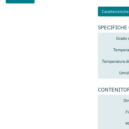
Caratteristich
SPECIFICHE
Grado 
Temperat
Temperatura d
Umidi
CONTENITO
Di
F
M