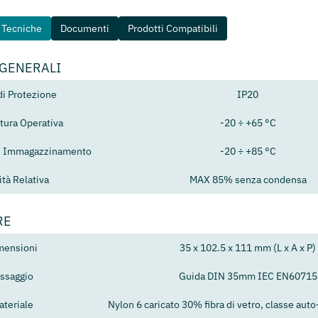
e Tecniche
Documenti
Prodotti Compatibili
 GENERALI
di Protezione
IP20
ura Operativa
-20 ÷ +65 °C
i Immagazzinamento
-20 ÷ +85 °C
tà Relativa
MAX 85% senza condensa
RE
mensioni
35 x 102.5 x 111 mm (L x A x P)
issaggio
Guida DIN 35mm IEC EN60715
ateriale
Nylon 6 caricato 30% fibra di vetro, classe aut