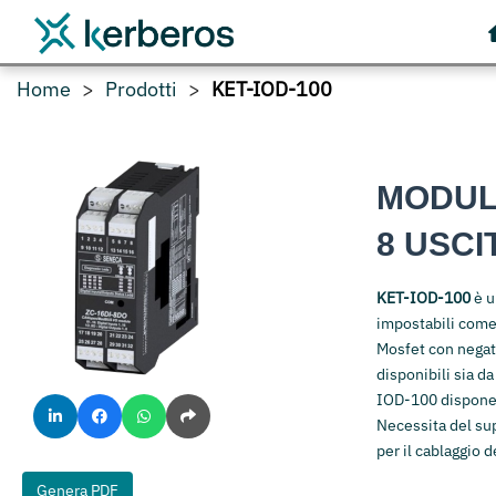
Home
Prodotti
KET-IOD-100
MODULO
8 USCI
KET-IOD-100
è u
impostabili come 
Mosfet con negat
disponibili sia d
IOD-100 dispone 
Necessita del sup
per il cablaggio 
Genera PDF