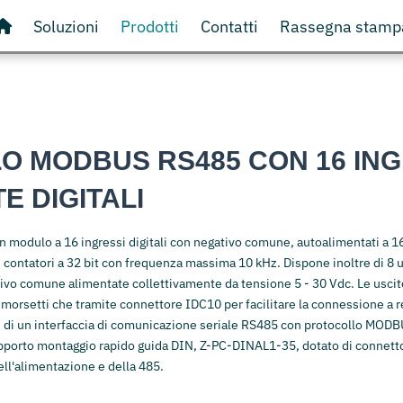
Soluzioni
Prodotti
Contatti
Rassegna stamp
 MODBUS RS485 CON 16 INGR
TE DIGITALI
n modulo a 16 ingressi digitali con negativo comune, autoalimentati a 16
contatori a 32 bit con frequenza massima 10 kHz. Dispone inoltre di 8 us
ivo comune alimentate collettivamente da tensione 5 - 30 Vdc. Le uscite
a morsetti che tramite connettore IDC10 per facilitare la connessione a r
di un interfaccia di comunicazione seriale RS485 con protocollo MOD
porto montaggio rapido guida DIN, Z-PC-DINAL1-35, dotato di connettori 
dell'alimentazione e della 485.