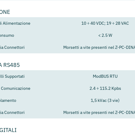
IONE
di Alimentazione
10 ÷ 40 VDC; 19 ÷ 28 VAC
onsumo
< 2.5 W
ia Connettori
Morsetti a vite presenti nel Z-PC-DI
A RS485
lli Supportati
ModBUS RTU
di Comunicazione
2.4 ÷ 115.2 Kpbs
olamento
1,5 kVac (3 vie)
ia Connettori
Morsetti a vite presenti nel Z-PC-DI
GITALI