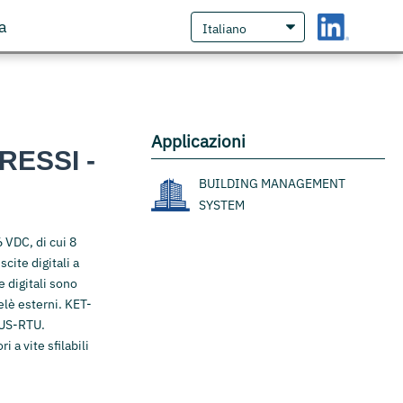
a
Applicazioni
ESSI -
BUILDING MANAGEMENT
SYSTEM
 VDC, di cui 8
cite digitali a
 digitali sono
elè esterni. KET-
BUS-RTU.
a vite sfilabili