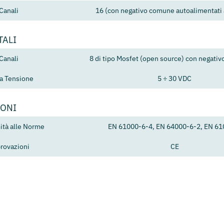
Canali
16 (con negativo comune autoalimentati
TALI
Canali
8 di tipo Mosfet (open source) con negati
ta Tensione
5 ÷ 30 VDC
IONI
tà alle Norme
EN 61000-6-4, EN 64000-6-2, EN 61
rovazioni
CE