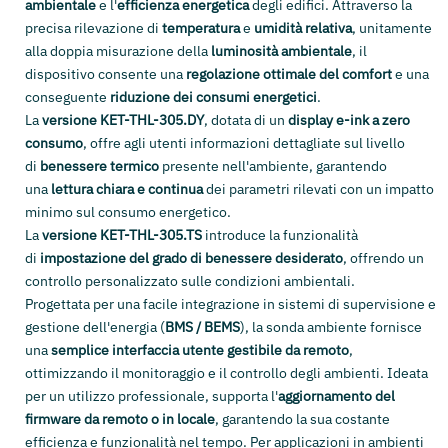
ambientale
e l'
efficienza energetica
degli edifici. Attraverso la
precisa rilevazione di
temperatura
e
umidità relativa
, unitamente
alla doppia misurazione della
luminosità ambientale
, il
dispositivo consente una
regolazione ottimale del comfort
e una
conseguente
riduzione dei consumi energetici
.
La
versione KET-THL-305.DY
, dotata di un
display e-ink a zero
consumo
, offre agli utenti informazioni dettagliate sul livello
di
benessere termico
presente nell'ambiente, garantendo
una
lettura chiara e continua
dei parametri rilevati con un impatto
minimo sul consumo energetico.
La
versione KET-THL-305.TS
introduce la funzionalità
di
impostazione del grado di benessere desiderato
, offrendo un
controllo personalizzato sulle condizioni ambientali.
Progettata per una facile integrazione in sistemi di supervisione e
gestione dell'energia (
BMS / BEMS
), la sonda ambiente fornisce
una
semplice interfaccia utente gestibile da remoto
,
ottimizzando il monitoraggio e il controllo degli ambienti. Ideata
per un utilizzo professionale, supporta l'
aggiornamento del
firmware da remoto o in locale
, garantendo la sua costante
efficienza e funzionalità nel tempo. Per applicazioni in ambienti