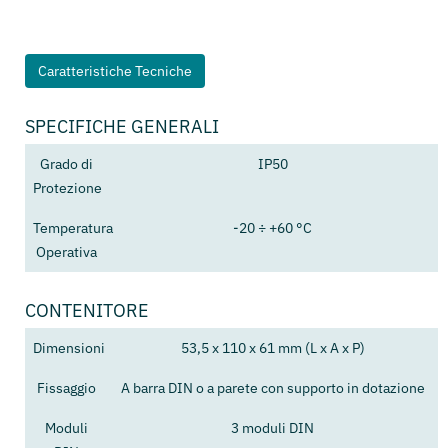
Caratteristiche Tecniche
SPECIFICHE GENERALI
Grado di
IP50
Protezione
Temperatura
-20 ÷ +60 °C
Operativa
CONTENITORE
Dimensioni
53,5 x 110 x 61 mm (L x A x P)
Fissaggio
A barra DIN o a parete con supporto in dotazione
Moduli
3 moduli DIN