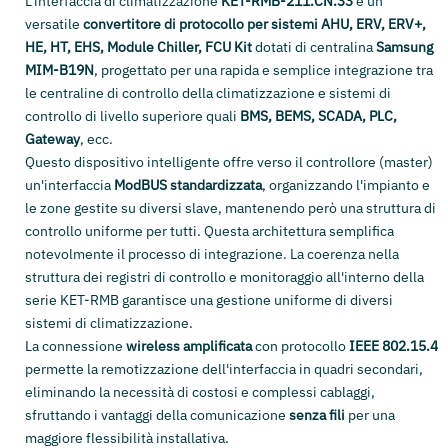
L'interfaccia di climatizzazione
KET-RMB-211.CN.33
è un
versatile
convertitore di protocollo per sistemi
AHU, ERV, ERV+,
HE, HT, EHS, Module Chiller, FCU Kit
dotati di centralina
Samsung
MIM-B19N
, progettato per una rapida e semplice integrazione tra
le centraline di controllo della climatizzazione e sistemi di
controllo di livello superiore quali
BMS, BEMS, SCADA, PLC,
Gateway
, ecc.
Questo dispositivo intelligente offre verso il controllore (master)
un'interfaccia
ModBUS standardizzata
, organizzando l'impianto e
le zone gestite su diversi slave, mantenendo però una struttura di
controllo uniforme per tutti. Questa architettura semplifica
notevolmente il processo di integrazione. La coerenza nella
struttura dei registri di controllo e monitoraggio all'interno della
serie KET-RMB garantisce una gestione uniforme di diversi
sistemi di climatizzazione.
La connessione
wireless amplificata
con protocollo
IEEE 802.15.4
permette la remotizzazione dell'interfaccia in quadri secondari,
eliminando la necessità di costosi e complessi cablaggi,
sfruttando i vantaggi della comunicazione
senza fili
per una
maggiore flessibilità installativa.