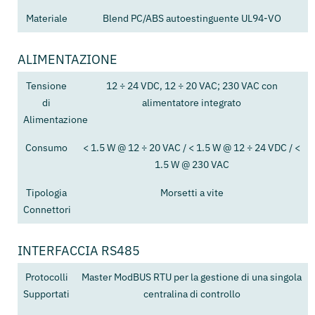
Materiale
Blend PC/ABS autoestinguente UL94-VO
ALIMENTAZIONE
Tensione
12 ÷ 24 VDC, 12 ÷ 20 VAC; 230 VAC con
di
alimentatore integrato
Alimentazione
Consumo
< 1.5 W @ 12 ÷ 20 VAC / < 1.5 W @ 12 ÷ 24 VDC / <
1.5 W @ 230 VAC
Tipologia
Morsetti a vite
Connettori
INTERFACCIA RS485
Protocolli
Master ModBUS RTU per la gestione di una singola
Supportati
centralina di controllo