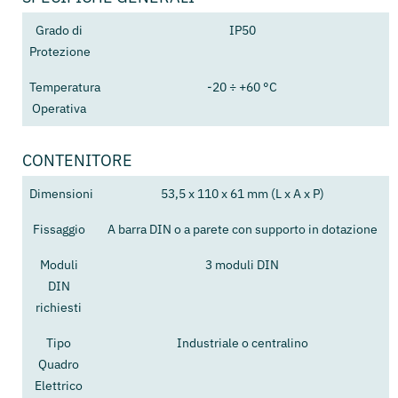
Grado di
IP50
Protezione
Temperatura
-20 ÷ +60 °C
Operativa
CONTENITORE
Dimensioni
53,5 x 110 x 61 mm (L x A x P)
Fissaggio
A barra DIN o a parete con supporto in dotazione
Moduli
3 moduli DIN
DIN
richiesti
Tipo
Industriale o centralino
Quadro
Elettrico