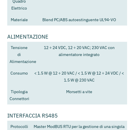
Quadro
Elettrico
Materiale
Blend PC/ABS autoestinguente UL94-VO
ALIMENTAZIONE
Tensione
12 ÷ 24 VDC, 12 ÷ 20 VAC; 230 VAC con
di
alimentatore integrato
Alimentazione
Consumo
< 1.5 W @ 12 ÷ 20 VAC / < 1.5 W @ 12 ÷ 24 VDC / <
1.5 W @ 230 VAC
Tipologia
Morsetti a vite
Connettori
INTERFACCIA RS485
Protocolli
Master ModBUS RTU per la gestione di una singola