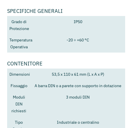
SPECIFICHE GENERALI
Grado di
IP50
Protezione
Temperatura
-20 ÷ +60 °C
Operativa
CONTENITORE
Dimensioni
53,5 x 110 x 61 mm (L x A x P)
Fissaggio
A barra DIN o a parete con supporto in dotazione
Moduli
3 moduli DIN
DIN
richiesti
Tipo
Industriale o centralino