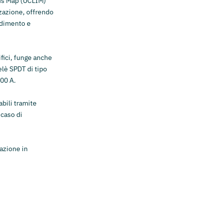
Bus Map (UCLIM)"
zzazione, offrendo
ndimento e
ifici, funge anche
elè SPDT di tipo
100 A.
abili tramite
 caso di
lazione in