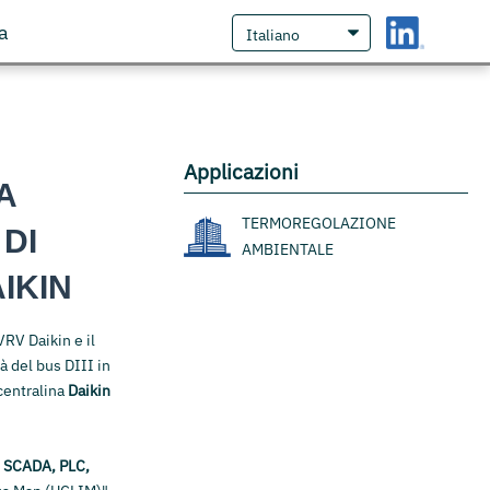
a
Applicazioni
A
TERMOREGOLAZIONE
 DI
AMBIENTALE
IKIN
VRV Daikin e il
 del bus DIII in
centralina
Daikin
 SCADA, PLC,