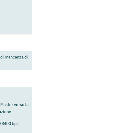
 di mancanza di
Master verso la
zazione
 38400 bps