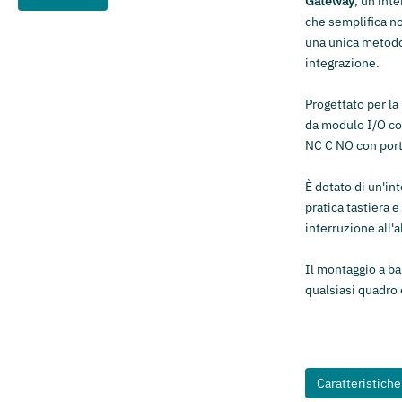
Gateway
, un'int
che semplifica no
una unica metodol
integrazione.
Progettato per la
da modulo I/O con
NC C NO con por
È dotato di un'int
pratica tastiera 
interruzione all'
Il montaggio a bar
qualsiasi quadro 
Caratteristich