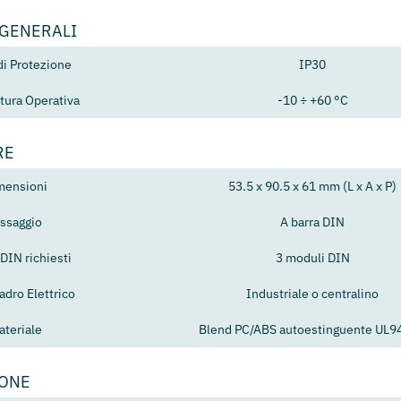
 GENERALI
di Protezione
IP30
ura Operativa
-10 ÷ +60 °C
RE
mensioni
53.5 x 90.5 x 61 mm (L x A x P)
issaggio
A barra DIN
DIN richiesti
3 moduli DIN
adro Elettrico
Industriale o centralino
ateriale
Blend PC/ABS autoestinguente UL9
IONE