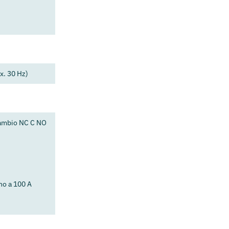
ax. 30 Hz)
scambio NC C NO
no a 100 A