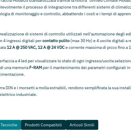
erfaccia ModBUS standardizzata tramite la nostra "Unified Climate Mod
tevolmente il processo di integrazione tra differenti sistemi di climati
ogia di monitoraggio e controllo, abbattendo i costi e i tempi di appre
 realizzazione di sistemi di controllo utilizzati nell'automazione degli ed
 4 ingressi digitali per
contatto pulito
(max 30 Hz) e 4 uscite digitali a r
tata
12 A @ 250 VAC, 12 A @ 24 VDC
e corrente massima di picco fino a 
erfaccia a 4 led per visualizzare lo stato di ogni ingresso/uscita selezion
e di una memoria
F-RAM
per il mantenimento dei parametri configurati in
alimentazione.
ra DIN e i morsetti a molla estraibili, rendono semplificata la sua instal
elettrico industriale.
e Tecniche
Prodotti Compatibili
Articoli Simili