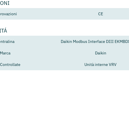
IONI
rovazioni
CE
ITÁ
ntralina
Daikin Modbus Interface DIII EKMB
Marca
Daikin
 Controllate
Unità interne VRV