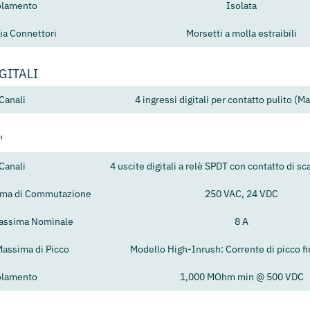
olamento
Isolata
ia Connettori
Morsetti a molla estraibili
GITALI
Canali
4 ingressi digitali per contatto pulito (M
'
Canali
4 uscite digitali a relè SPDT con contatto di 
ima di Commutazione
250 VAC, 24 VDC
assima Nominale
8 A
Massima di Picco
Modello High-Inrush: Corrente di picco fi
olamento
1,000 MOhm min @ 500 VDC