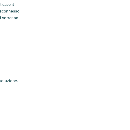
l caso il
disconnesso,
vi verranno
isoluzione.
.