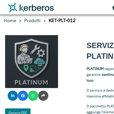
Home
Prodotti
KET-PLT-012
SERVIZ
PLATI
PLATINUM
rappre
garantire
continu
loco
.
Il servizio è dedi
massima affidabil
Il pacchetto PL
aggiunge l'elemen
Genera PDF