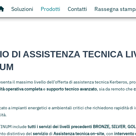
Soluzioni
Prodotti
Contatti
Rassegna stamp
IO DI ASSISTENZA TECNICA L
NUM
senta il massimo livello dell’offerta di assistenza tecnica Kerberos, pro
ità operativa completa
e
supporto tecnico avanzato
, sia da remoto che
c
cato a impianti energetici e ambientali critici che richiedono rapidità di 
ità.
ATINUM include
tutti i servizi dei livelli precedenti
BRONZE, SILVER
,
GO
to distintivo del
servizio
di
Assistenza tecnica on-site
, con
intervento 