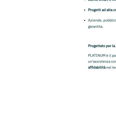
Progetti ad alta cr
Aziende, pubblic
garantita.
Progettato per la
PLATINUM è il par
un'assistenza com
affidabilità
nel t