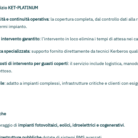
rvizio KET-PLATINUM
ità e continuità operativa
: la copertura completa, dal controllo dati alla 
ermi impianto.
 intervento garantito
: l’intervento in loco elimina i tempi di attesa nei cas
a specializzata
: supporto fornito direttamente da tecnici Kerberos quali
osti di intervento per guasti coperti
: il servizio include logistica, mano
ettoso.
ile
: adatto a impianti complessi, infrastrutture critiche e clienti con esig
iche
oraggio di
impianti fotovoltaici, eolici, idroelettrici e cogenerativi
.
nfrastrutture pubbliche
dotate di sistemi BMS avanzati.