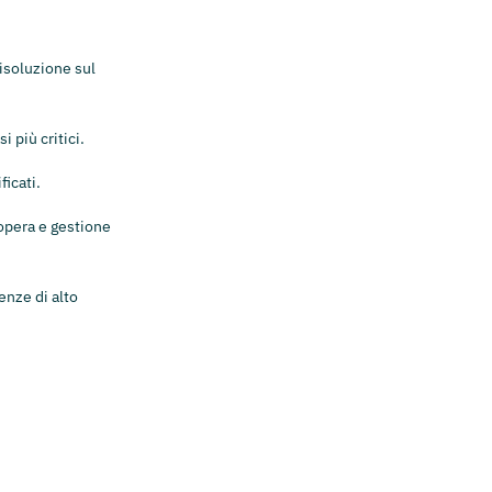
risoluzione sul
i più critici.
ficati.
dopera e gestione
enze di alto