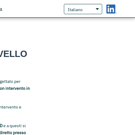
a
IVELLO
gettato per
on intervento in
intervento e
LD
e a questi si
diretto presso