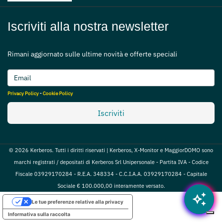
Iscriviti alla nostra newsletter
Rimani aggiornato sulle ultime novità e offerte speciali
Privacy Policy
-
Cookie Policy
Iscriviti
© 2026 Kerberos. Tutti i diritti riservati | Kerberos, X-Monitor e MaggiorDOMO sono
marchi registrati / depositati di Kerberos Srl Unipersonale - Partita IVA - Codice
Fiscale 03929170284 - R.E.A. 348334 - C.C.I.A.A. 03929170284 - Capitale
Sociale € 100.000,00 interamente versato.
auto_awesome
Le tue preferenze relative alla privacy
Informativa sulla raccolta