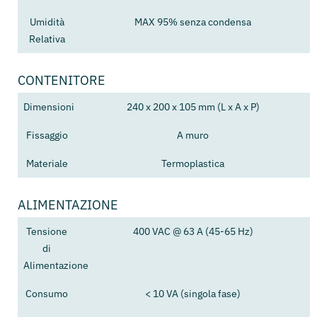
Umidità
MAX 95% senza condensa
Relativa
CONTENITORE
Dimensioni
240 x 200 x 105 mm (L x A x P)
Fissaggio
A muro
Materiale
Termoplastica
ALIMENTAZIONE
Tensione
400 VAC @ 63 A (45-65 Hz)
di
Alimentazione
Consumo
< 10 VA (singola fase)