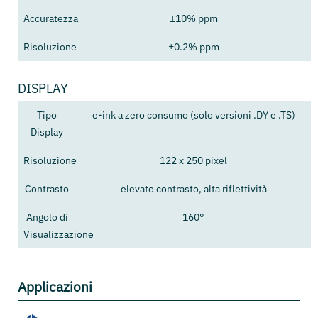
Accuratezza
±10% ppm
Risoluzione
±0.2% ppm
DISPLAY
Tipo
e-ink a zero consumo (solo versioni .DY e .TS)
Display
Risoluzione
122 x 250 pixel
Contrasto
elevato contrasto, alta riflettività
Angolo di
160°
Visualizzazione
Applicazioni