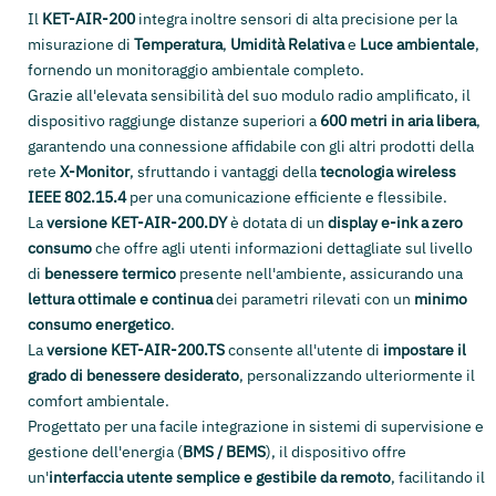
Il
KET-AIR-200
integra inoltre sensori di alta precisione per la
misurazione di
Temperatura
,
Umidità Relativa
e
Luce ambientale
,
fornendo un monitoraggio ambientale completo.
Grazie all'elevata sensibilità del suo modulo radio amplificato, il
dispositivo raggiunge distanze superiori a
600 metri in aria libera
,
garantendo una connessione affidabile con gli altri prodotti della
rete
X-Monitor
, sfruttando i vantaggi della
tecnologia wireless
IEEE 802.15.4
per una comunicazione efficiente e flessibile.
La
versione KET-AIR-200.DY
è dotata di un
display e-ink a zero
consumo
che offre agli utenti informazioni dettagliate sul livello
di
benessere termico
presente nell'ambiente, assicurando una
lettura ottimale e continua
dei parametri rilevati con un
minimo
consumo energetico
.
La
versione KET-AIR-200.TS
consente all'utente di
impostare il
grado di benessere desiderato
, personalizzando ulteriormente il
comfort ambientale.
Progettato per una facile integrazione in sistemi di supervisione e
gestione dell'energia (
BMS / BEMS
), il dispositivo offre
un'
interfaccia utente semplice e gestibile da remoto
, facilitando il