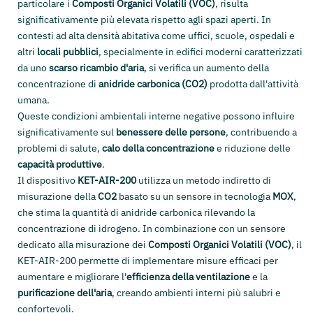
particolare i
Composti Organici Volatili (VOC)
, risulta
significativamente più elevata rispetto agli spazi aperti. In
contesti ad alta densità abitativa come uffici, scuole, ospedali e
altri
locali pubblici
, specialmente in edifici moderni caratterizzati
da uno
scarso ricambio d'aria
, si verifica un aumento della
concentrazione di
anidride carbonica (CO2)
prodotta dall'attività
umana.
Queste condizioni ambientali interne negative possono influire
significativamente sul
benessere delle persone
, contribuendo a
problemi di salute,
calo della concentrazione
e riduzione delle
capacità produttive
.
Il dispositivo
KET-AIR-200
utilizza un metodo indiretto di
misurazione della
CO2
basato su un sensore in tecnologia
MOX
,
che stima la quantità di anidride carbonica rilevando la
concentrazione di idrogeno. In combinazione con un sensore
dedicato alla misurazione dei
Composti Organici Volatili (VOC)
, il
KET-AIR-200 permette di implementare misure efficaci per
aumentare e migliorare l'
efficienza della ventilazione
e la
purificazione dell'aria
, creando ambienti interni più salubri e
confortevoli.