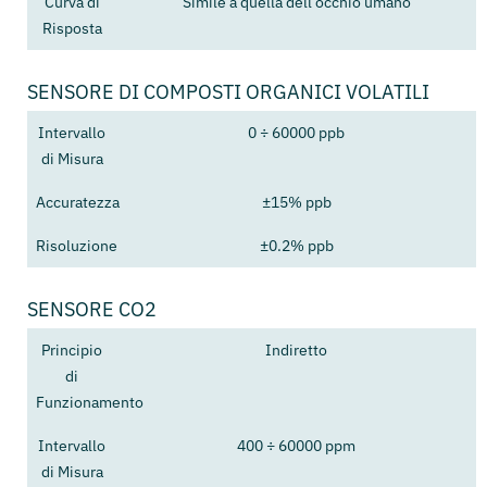
Curva di
Simile a quella dell’occhio umano
Risposta
SENSORE DI COMPOSTI ORGANICI VOLATILI
Intervallo
0 ÷ 60000 ppb
di Misura
Accuratezza
±15% ppb
Risoluzione
±0.2% ppb
SENSORE CO2
Principio
Indiretto
di
Funzionamento
Intervallo
400 ÷ 60000 ppm
di Misura