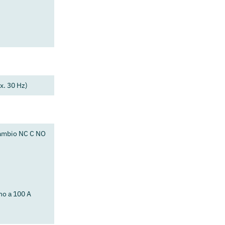
ax. 30 Hz)
scambio NC C NO
no a 100 A