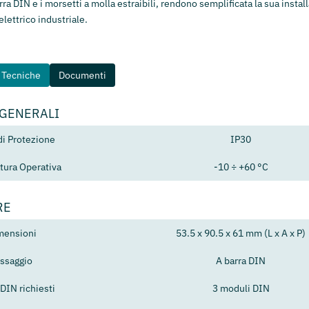
ra DIN e i morsetti a molla estraibili, rendono semplificata la sua instal
elettrico industriale.
e Tecniche
Documenti
 GENERALI
di Protezione
IP30
ura Operativa
-10 ÷ +60 °C
RE
mensioni
53.5 x 90.5 x 61 mm (L x A x P)
issaggio
A barra DIN
DIN richiesti
3 moduli DIN