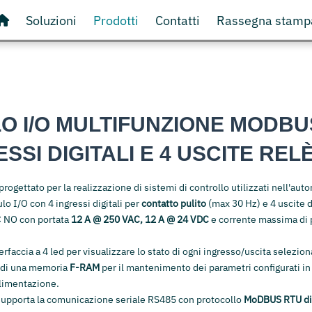
Soluzioni
Prodotti
Contatti
Rassegna stamp
O I/O MULTIFUNZIONE MODBU
ESSI DIGITALI E 4 USCITE REL
 progettato per la realizzazione di sistemi di controllo utilizzati nell'au
lo I/O con 4 ingressi digitali per
contatto pulito
(max 30 Hz) e 4 uscite di
C NO con portata
12 A @ 250 VAC, 12 A @ 24 VDC
e corrente massima di p
erfaccia a 4 led per visualizzare lo stato di ogni ingresso/uscita selezion
e di una memoria
F-RAM
per il mantenimento dei parametri configurati in
alimentazione.
upporta la comunicazione seriale RS485 con protocollo
MoDBUS RTU di 