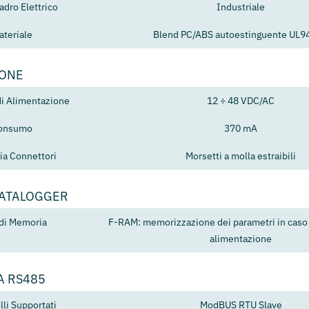
adro Elettrico
Industriale
ateriale
Blend PC/ABS autoestinguente UL9
IONE
di Alimentazione
12 ÷ 48 VDC/AC
onsumo
370 mA
ia Connettori
Morsetti a molla estraibili
DATALOGGER
 di Memoria
F-RAM: memorizzazione dei parametri in caso
alimentazione
A RS485
lli Supportati
ModBUS RTU Slave