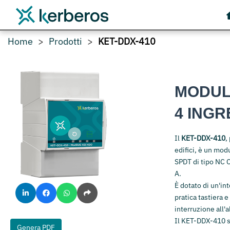
Home
Prodotti
KET-DDX-410
MODUL
4 INGR
Il
KET-DDX-410
,
edifici, è un modu
SPDT di tipo NC 
A.
È dotato di un'int
pratica tastiera 
interruzione all'
Il KET-DDX-410 s
Genera PDF