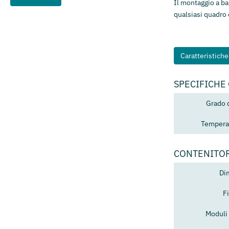
Il montaggio a bar
qualsiasi quadro 
Caratteristich
SPECIFICHE
Grado 
Temperat
CONTENITO
Di
F
Moduli 