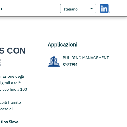
a
Applicazioni
S CON
BUILDING MANAGEMENT
È
SYSTEM
tomazione degli
gitali a relè
icco fino a 100
abili tramite
 caso di
tipo Slave
.