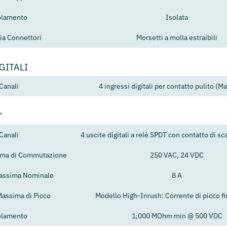
olamento
Isolata
ia Connettori
Morsetti a molla estraibili
GITALI
Canali
4 ingressi digitali per contatto pulito (M
'
Canali
4 uscite digitali a relè SPDT con contatto di 
ima di Commutazione
250 VAC, 24 VDC
assima Nominale
8 A
Massima di Picco
Modello High-Inrush: Corrente di picco fi
olamento
1,000 MOhm min @ 500 VDC