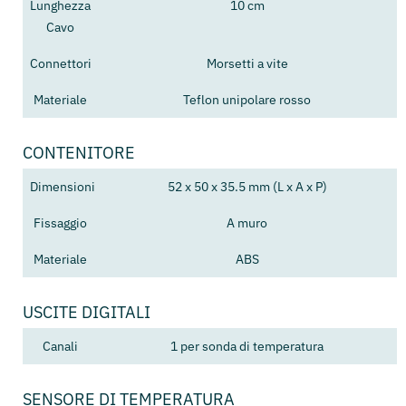
Lunghezza
10 cm
Cavo
Connettori
Morsetti a vite
Materiale
Teflon unipolare rosso
CONTENITORE
Dimensioni
52 x 50 x 35.5 mm (L x A x P)
Fissaggio
A muro
Materiale
ABS
USCITE DIGITALI
Canali
1 per sonda di temperatura
SENSORE DI TEMPERATURA