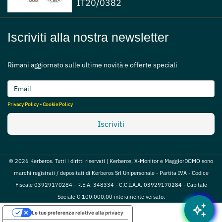
IT20/0382
Iscriviti alla nostra newsletter
Rimani aggiornato sulle ultime novità e offerte speciali
Privacy Policy
-
Cookie Policy
Iscriviti
© 2026 Kerberos. Tutti i diritti riservati | Kerberos, X-Monitor e MaggiorDOMO sono
marchi registrati / depositati di Kerberos Srl Unipersonale - Partita IVA - Codice
Fiscale 03929170284 - R.E.A. 348334 - C.C.I.A.A. 03929170284 - Capitale
Sociale € 100.000,00 interamente versato.
auto_awesome
Le tue preferenze relative alla privacy