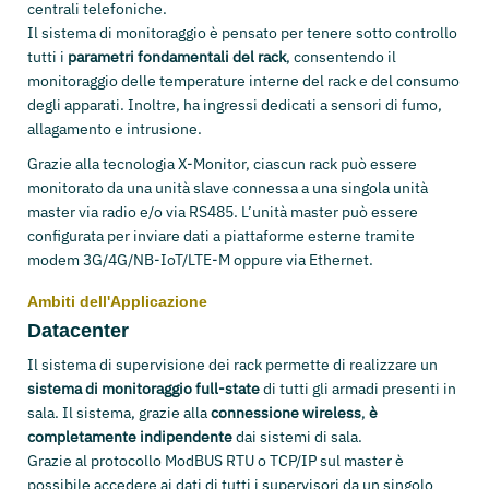
centrali telefoniche.
Il sistema di monitoraggio è pensato per tenere sotto controllo
tutti i
parametri fondamentali del rack
, consentendo il
monitoraggio delle temperature interne del rack e del consumo
degli apparati. Inoltre, ha ingressi dedicati a sensori di fumo,
allagamento e intrusione.
Grazie alla tecnologia X-Monitor, ciascun rack può essere
monitorato da una unità slave connessa a una singola unità
master via radio e/o via RS485. L’unità master può essere
configurata per inviare dati a piattaforme esterne tramite
modem 3G/4G/NB-IoT/LTE-M oppure via Ethernet.
Ambiti dell'Applicazione
Datacenter
Il sistema di supervisione dei rack permette di realizzare un
sistema di monitoraggio full-state
di tutti gli armadi presenti in
sala. Il sistema, grazie alla
connessione wireless
,
è
completamente indipendente
dai sistemi di sala.
Grazie al protocollo ModBUS RTU o TCP/IP sul master è
possibile accedere ai dati di tutti i supervisori da un singolo