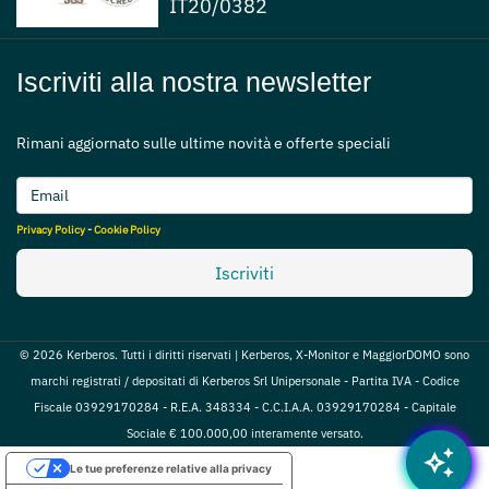
IT20/0382
Iscriviti alla nostra newsletter
Rimani aggiornato sulle ultime novità e offerte speciali
Privacy Policy
-
Cookie Policy
Iscriviti
© 2026 Kerberos. Tutti i diritti riservati | Kerberos, X-Monitor e MaggiorDOMO sono
marchi registrati / depositati di Kerberos Srl Unipersonale - Partita IVA - Codice
Fiscale 03929170284 - R.E.A. 348334 - C.C.I.A.A. 03929170284 - Capitale
Sociale € 100.000,00 interamente versato.
auto_awesome
Le tue preferenze relative alla privacy