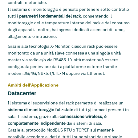
centrali telefoniche.
Il sistema di monitoraggio è pensato per tenere sotto controllo
tutti i
parametri fondamentali del rack
, consentendo il
monitoraggio delle temperature interne del rack e del consumo
degli apparati. Inoltre, ha ingressi dedicati a sensori di fumo,
allagamento e intrusione.
Grazie alla tecnologia X-Monitor, ciascun rack può essere
monitorato da una unità slave connessa a una singola unità
master via radio e/o via RS485. L’unità master può essere
configurata per inviare dati a piattaforme esterne tramite
modem 3G/4G/NB-IoT/LTE-M oppure via Ethernet.
Ambiti dell'Applicazione
Datacenter
Il sistema di supervisione dei rack permette di realizzare un
sistema di monitoraggio full-state
di tutti gli armadi presenti in
sala. Il sistema, grazie alla
connessione wireless
,
è
completamente indipendente
dai sistemi di sala.
Grazie al protocollo ModBUS RTU o TCP/IP sul master è
possibile accedere ai dati di tutti i supervisori da un singolo