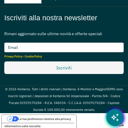
Iscriviti alla nostra newsletter
Rimani aggiornato sulle ultime novità e offerte speciali
Privacy Policy
-
Cookie Policy
Iscriviti
© 2026 Kerberos. Tutti i diritti riservati | Kerberos, X-Monitor e MaggiorDOMO sono
marchi registrati / depositati di Kerberos Srl Unipersonale - Partita IVA - Codice
Fiscale 03929170284 - R.E.A. 348334 - C.C.I.A.A. 03929170284 - Capitale
Sociale € 100.000,00 interamente versato.
auto_awesome
Le tue preferenze relative alla privacy
Informativa sulla raccolta