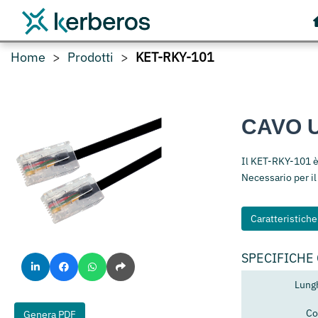
Home
Prodotti
KET-RKY-101
CAVO U
Il KET-RKY-101 è
Necessario per il
Caratteristich
SPECIFICHE
Lung
Co
Genera PDF