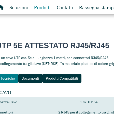
Soluzioni
Prodotti
Contatti
Rassegna stamp
TP 5E ATTESTATO RJ45/RJ45
 un cavo UTP cat. 5e di lunghezza 1 metri, con connettori RJ45/RJ45.
 collegamento tra gli slave (KET-RKE). In materiale plastico di colore gri
e Tecniche
Documenti
Prodotti Compatibili
 CAVO
hezza Cavo
1 m UTP 5e
nnettori
2 RJ45 per il collegamento tra gli s