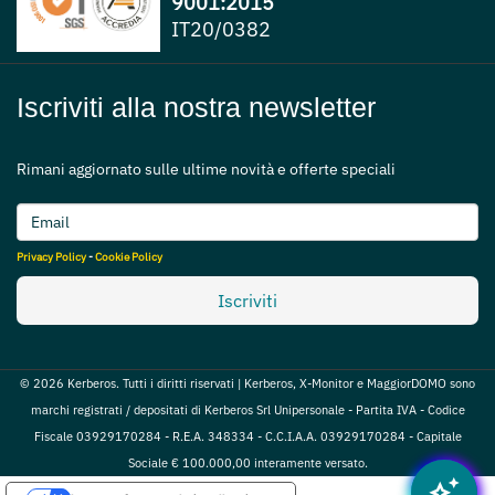
9001:2015
IT20/0382
Iscriviti alla nostra newsletter
Rimani aggiornato sulle ultime novità e offerte speciali
Privacy Policy
-
Cookie Policy
Iscriviti
© 2026 Kerberos. Tutti i diritti riservati | Kerberos, X-Monitor e MaggiorDOMO sono
marchi registrati / depositati di Kerberos Srl Unipersonale - Partita IVA - Codice
Fiscale 03929170284 - R.E.A. 348334 - C.C.I.A.A. 03929170284 - Capitale
Sociale € 100.000,00 interamente versato.
auto_awesome