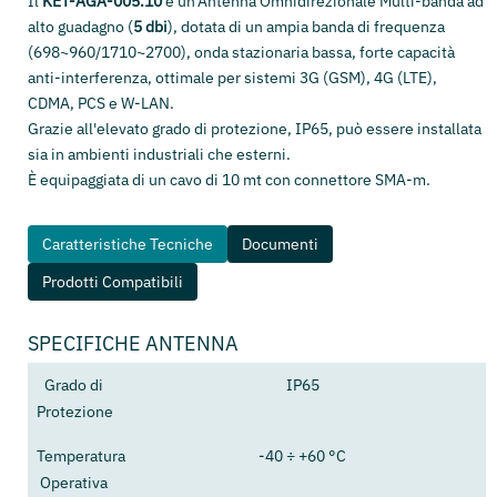
Il
KET-AGA-005.10
è un'Antenna Omnidirezionale Multi-banda ad
alto guadagno (
5 dbi
), dotata di un ampia banda di frequenza
(698
~
960/1710
~
2700), onda stazionaria bassa, forte capacità
anti-interferenza, ottimale per sistemi 3G (GSM), 4G (LTE),
CDMA, PCS e W-LAN.
Grazie all'elevato grado di protezione, IP65, può essere installata
sia in ambienti industriali che esterni.
È equipaggiata di un cavo di 10 mt con connettore SMA-m.
Caratteristiche Tecniche
Documenti
Prodotti Compatibili
SPECIFICHE ANTENNA
Grado di
IP65
Protezione
Temperatura
-40 ÷ +60 °C
Operativa