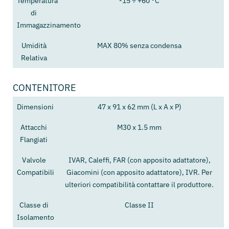
Temperatura
-15 ÷ +60 °C
di
Immagazzinamento
Umidità
MAX 80% senza condensa
Relativa
CONTENITORE
Dimensioni
47 x 91 x 62 mm (L x A x P)
Attacchi
M30 x 1.5 mm
Flangiati
Valvole
IVAR, Caleffi, FAR (con apposito adattatore),
Compatibili
Giacomini (con apposito adattatore), IVR. Per
ulteriori compatibilità contattare il produttore.
Classe di
Classe II
Isolamento