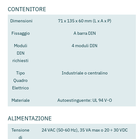
CONTENITORE
Dimensioni
71 x 135 x 60 mm (L x A x P)
Fissaggio
A barra DIN
Moduli
4 moduli DIN
DIN
richiesti
Tipo
Industriale o centralino
Quadro
Elettrico
Materiale
Autoestinguente: UL 94 V-O
ALIMENTAZIONE
Tensione
24 VAC (50-60 Hz), 35 VA max o 20 ÷ 30 VDC
di