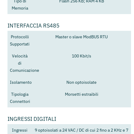
Tipo di
Flash 256 KB; RAM 4 KB
Memoria
INTERFACCIA RS485
Protocolli
Master o slave ModBUS RTU
Supportati
Velocità
100 Kbit/s
di
Comunicazione
Isolamento
Non optoisolate
Tipologia
Morsetti estraibili
Connettori
INGRESSI DIGITALI
Ingressi
9 optoisolati a 24 VAC / DC di cui 2 fino a 2 KHz e 7