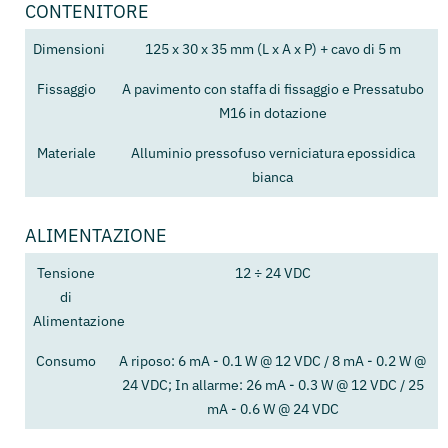
CONTENITORE
Dimensioni
125 x 30 x 35 mm (L x A x P) + cavo di 5 m
Fissaggio
A pavimento con staffa di fissaggio e Pressatubo
M16 in dotazione
Materiale
Alluminio pressofuso verniciatura epossidica
bianca
ALIMENTAZIONE
Tensione
12 ÷ 24 VDC
di
Alimentazione
Consumo
A riposo: 6 mA - 0.1 W @ 12 VDC / 8 mA - 0.2 W @
24 VDC; In allarme: 26 mA - 0.3 W @ 12 VDC / 25
mA - 0.6 W @ 24 VDC