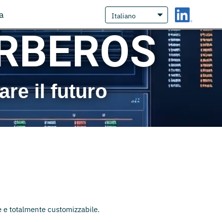
a
ERBEROS
re il futuro
e e totalmente customizzabile.