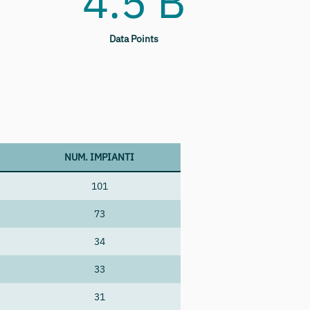
4.5 B
Data Points
NUM. IMPIANTI
101
73
34
33
31