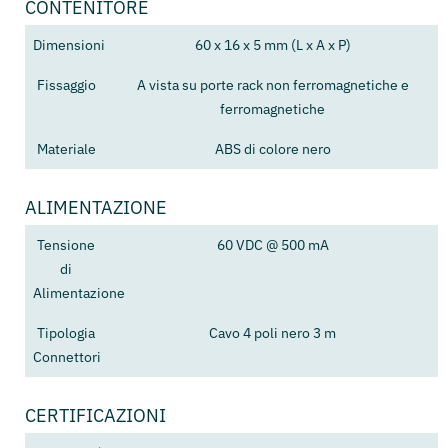
CONTENITORE
Dimensioni
60 x 16 x 5 mm (L x A x P)
Fissaggio
A vista su porte rack non ferromagnetiche e
ferromagnetiche
Materiale
ABS di colore nero
ALIMENTAZIONE
Tensione
60 VDC @ 500 mA
di
Alimentazione
Tipologia
Cavo 4 poli nero 3 m
Connettori
CERTIFICAZIONI