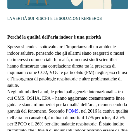
LA VERITÀ SUI RISCHI E LE SOLUZIONI KERBEROS
Perché la qualità dell’aria indoor è una priorità
Spesso si tende a sottovalutare l’importanza di un ambiente
indoor salubre, pensando che gli allarmi siano esagerati o mossi
da interessi commerciali. In realtà, numerosi studi scientifici
hanno dimostrato una correlazione diretta tra la presenza di
inquinanti come CO2, VOC e particolato (PM) negli spazi chiusi
e l’insorgenza di patologie respiratorie e altre problematiche di
salute.
Negli ultimi dieci anni, le principali agenzie internazionali – tra
cui OMS, OSHA, EPA – hanno aggiornato costantemente linee
guida e standard numerici per la qualità dell’aria, riconoscendo la
gravità del fenomeno. Secondo l’
OMS
, nel 2016 la cattiva qualità
dell’aria ha causato 4,2 milioni di morti: il 17% per ictus, il 25%
per BPCO e il 26% per altre malattie respiratorie. È stato inoltre
riscontrato che i livelli di inquinanti indoor possono essere da due