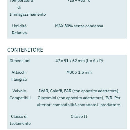
Temperatura
-15 ÷ +60 °C
di
Immagazzinamento
Umidità
MAX 80% senza condensa
Relativa
CONTENITORE
Dimensioni
47 x 91 x 62 mm (L x A x P)
Attacchi
M30 x 1.5 mm
Flangiati
Valvole
IVAR, Caleffi, FAR (con apposito adattatore),
Compatibili
Giacomini (con apposito adattatore), IVR. Per
ulteriori compatibilità contattare il produttore.
Classe di
Classe II
Isolamento