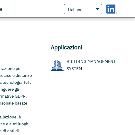
a
Applicazioni
BUILDING MANAGEMENT
erazione per
SYSTEM
recise e distanze
ta tecnologia ToF,
inguere gli
normative GDPR.
ersonale basate
allazione, è
ne e altri luoghi.
di dati di