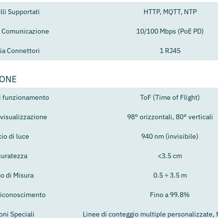
lli Supportati
HTTP, MQTT, NTP
di Comunicazione
10/100 Mbps (PoE PD)
ia Connettori
1 RJ45
SONE
di funzionamento
ToF (Time of Flight)
visualizzazione
98° orizzontali, 80° verticali
io di luce
940 nm (invisibile)
uratezza
<3.5 cm
 di Misura
0.5 ÷ 3.5 m
 riconoscimento
Fino a 99.8%
oni Speciali
Linee di conteggio multiple personalizzate, f