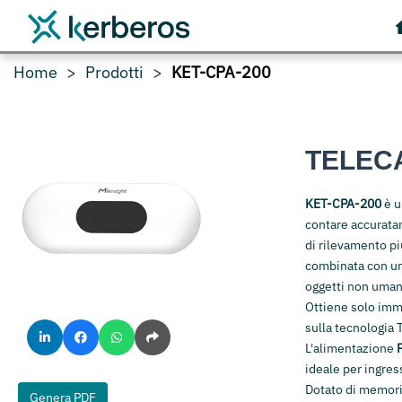
Home
Prodotti
KET-CPA-200
TELEC
KET-CPA-200
è u
contare accurata
di rilevamento p
combinata con un 
oggetti non uman
Ottiene solo imm
sulla tecnologia 
L'alimentazione
ideale per ingress
Dotato di memori
Genera PDF