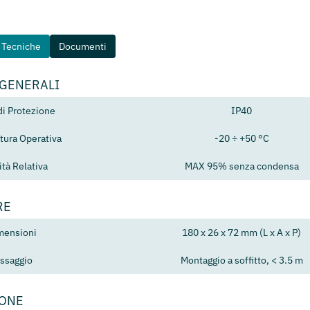
e Tecniche
Documenti
 GENERALI
di Protezione
IP40
ura Operativa
-20 ÷ +50 °C
tà Relativa
MAX 95% senza condensa
RE
mensioni
180 x 26 x 72 mm (L x A x P)
issaggio
Montaggio a soffitto, < 3.5 m
IONE