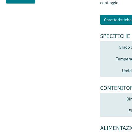
conteggio.
Caratteristich
SPECIFICHE
Grado 
Temperat
Umidi
CONTENITO
Di
F
ALIMENTAZ