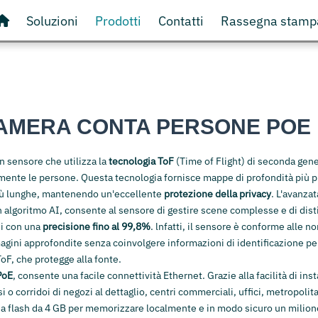
Soluzioni
Prodotti
Contatti
Rassegna stamp
AMERA CONTA PERSONE POE
n sensore che utilizza la
tecnologia ToF
(
Time of Flight
) di seconda gen
mente le persone. Questa tecnologia fornisce mappe di profondità più p
iù lunghe, mantenendo un'eccellente
protezione della privacy
. L'avanza
algoritmo AI, consente al sensore di gestire scene complesse e di dist
i con una
precisione fino al 99,8%
.
lnfatti, il sensore è conforme alle 
agini approfondite senza coinvolgere informazioni di identificazione p
ToF, che protegge alla fonte.
PoE
, consente una facile connettività Ethernet. Grazie alla facilità di inst
i o corridoi di negozi al dettaglio, centri commerciali, uffici, metropolita
a flash da 4 GB per memorizzare localmente e in modo sicuro un milione 