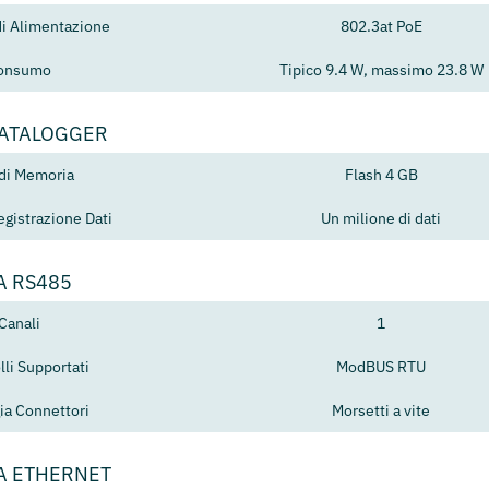
di Alimentazione
802.3at PoE
onsumo
Tipico 9.4 W, massimo 23.8 W
DATALOGGER
 di Memoria
Flash 4 GB
egistrazione Dati
Un milione di dati
A RS485
Canali
1
lli Supportati
ModBUS RTU
ia Connettori
Morsetti a vite
A ETHERNET